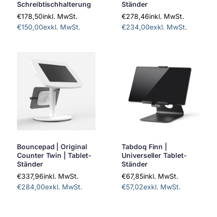
Schreibtischhalterung
Ständer
€178,50
inkl. MwSt.
€278,46
inkl. MwSt.
€150,00
exkl. MwSt.
€234,00
exkl. MwSt.
Bouncepad | Original
Tabdoq Finn |
Counter Twin | Tablet-
Universeller Tablet-
Ständer
Ständer
€337,96
inkl. MwSt.
€67,85
inkl. MwSt.
€284,00
exkl. MwSt.
€57,02
exkl. MwSt.