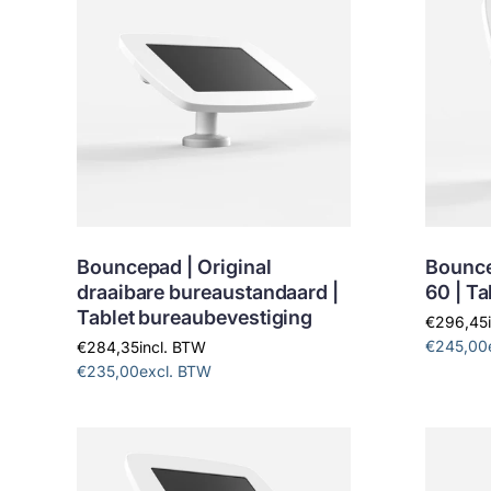
Bouncepad | Original
Bounce
draaibare bureaustandaard |
60 | T
Tablet bureaubevestiging
€296,45
€245,00
€284,35
incl. BTW
€235,00
excl. BTW