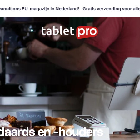
t ons EU-magazijn in Nederland!
Gratis verzending voor alle bes
daards en -houders