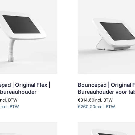
ad | Original Flex |
Bouncepad | Original F
-bureauhouder
Bureauhouder voor tab
incl. BTW
€314,60
incl. BTW
excl. BTW
€260,00
excl. BTW