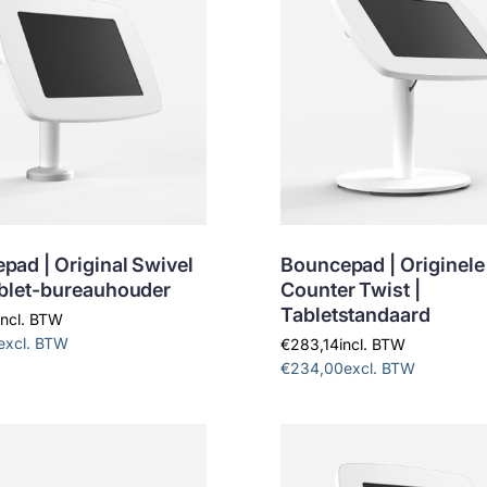
pad | Original Swivel
Bouncepad | Originele
ablet-bureauhouder
Counter Twist |
Tabletstandaard
incl. BTW
excl. BTW
€283,14
incl. BTW
€234,00
excl. BTW