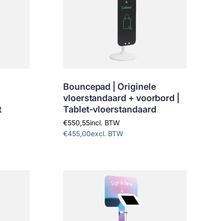
Bouncepad | Originele
vloerstandaard + voorbord |
t
Tablet-vloerstandaard
€550,55
incl. BTW
€455,00
excl. BTW