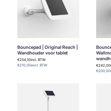
Bouncepad | Original Reach |
Bounce
Wandhouder voor tablet
Wallmo
wandh
€254,10
incl. BTW
€210,00
excl. BTW
€242,00
€200,00