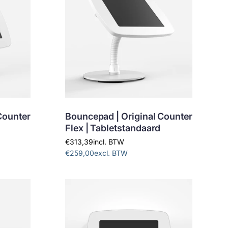
Counter
Bouncepad | Original Counter
Flex | Tabletstandaard
€313,39
incl. BTW
€259,00
excl. BTW