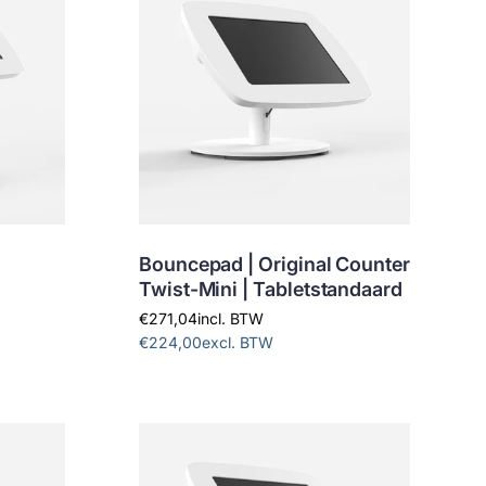
Bouncepad | Original Counter
Twist-Mini | Tabletstandaard
€271,04
incl. BTW
€224,00
excl. BTW