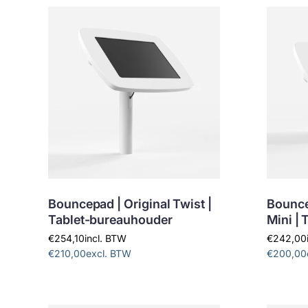
Bouncepad | Original Twist |
Bounce
Tablet-bureauhouder
Mini |
€254,10
incl. BTW
€242,00
€210,00
excl. BTW
€200,00