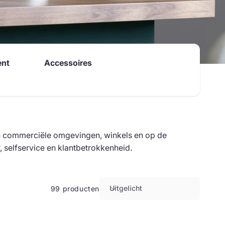
ent
Accessoires
in commerciële omgevingen, winkels en op de
selfservice en klantbetrokkenheid.
Uitgelicht
99 producten
S
o
r