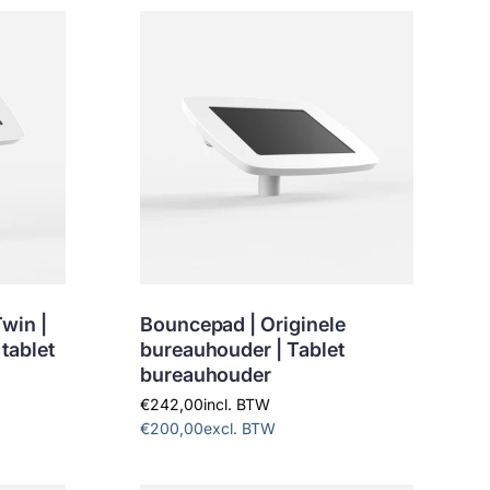
t
e
e
r
o
p
:
win |
Bouncepad | Originele
tablet
bureauhouder | Tablet
bureauhouder
€242,00
incl. BTW
€200,00
excl. BTW