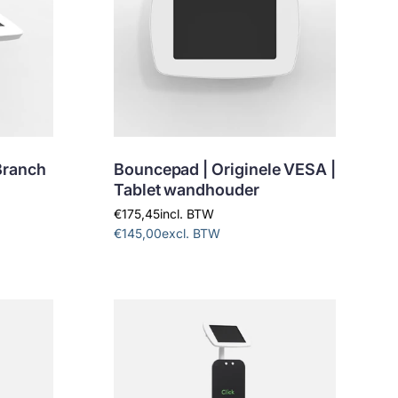
Branch
Bouncepad | Originele VESA |
Tablet wandhouder
€175,45
incl. BTW
€145,00
excl. BTW