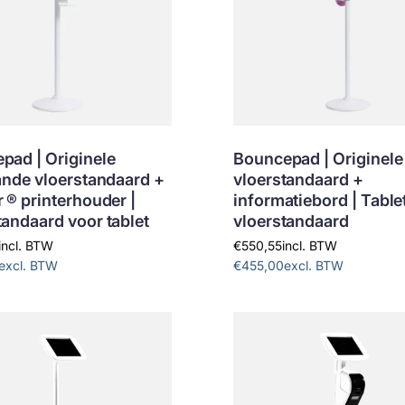
pad | Originele
Bouncepad | Originele
aande vloerstandaard +
vloerstandaard +
 ® printerhouder |
informatiebord | Table
tandaard voor tablet
vloerstandaard
incl. BTW
€550,55
incl. BTW
excl. BTW
€455,00
excl. BTW