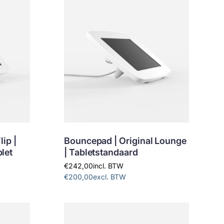
lip |
Bouncepad | Original Lounge
let
| Tabletstandaard
€242,00
incl. BTW
€200,00
excl. BTW