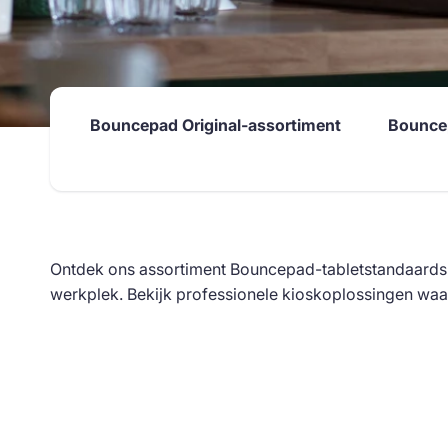
Bouncepad Original-assortiment
Bouncep
Ontdek ons assortiment Bouncepad-tabletstandaards 
werkplek. Bekijk professionele kioskoplossingen waa
Skip to
product
grid