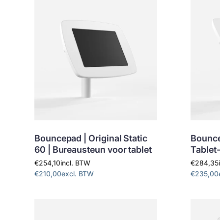
Bouncepad | Original Static
Bouncep
60 | Bureausteun voor tablet
Tablet
€254,10
incl. BTW
€284,35
€210,00
excl. BTW
€235,00