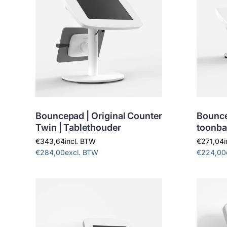
Bouncepad | Original Counter
Bounce
Twin | Tablethouder
toonba
€343,64
incl. BTW
€271,04
€284,00
excl. BTW
€224,00