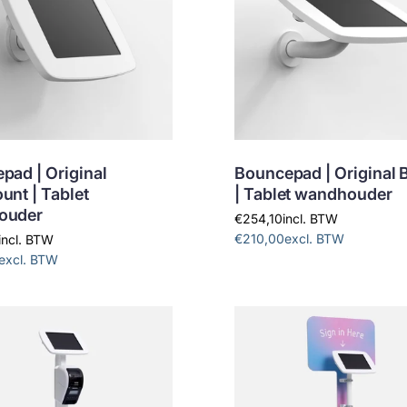
pad | Original
Bouncepad | Original 
unt | Tablet
| Tablet wandhouder
ouder
€254,10
incl. BTW
€210,00
excl. BTW
incl. BTW
excl. BTW