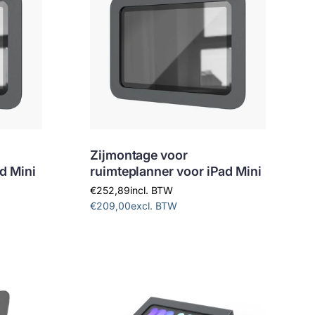
Zijmontage voor
d Mini
ruimteplanner voor iPad Mini
€252,89
incl. BTW
€209,00
excl. BTW