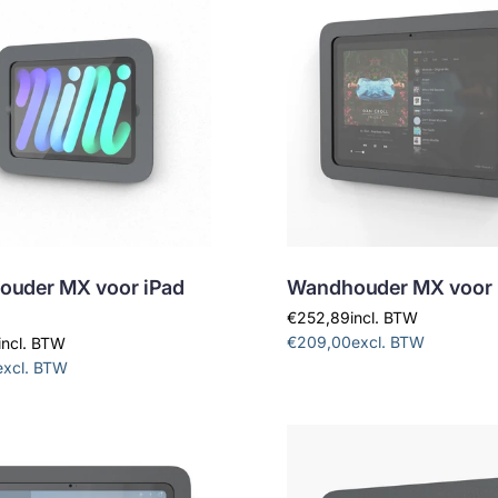
uder MX voor iPad
Wandhouder MX voor 
€252,89
incl. BTW
€209,00
excl. BTW
incl. BTW
excl. BTW