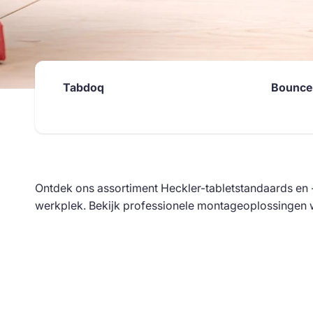
Tabdoq
Bounce
Ontdek ons assortiment Heckler-tabletstandaards en 
werkplek. Bekijk professionele montageoplossingen w
Skip to
product
grid