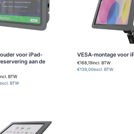
uder voor iPad-
VESA-montage voor i
reservering aan de
€168,19
incl. BTW
€139,00
excl. BTW
incl. BTW
excl. BTW