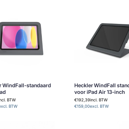
r WindFall-standaard
Heckler WindFall stan
Pad
voor iPad Air 13-inch
incl. BTW
€192,39
incl. BTW
excl. BTW
€159,00
excl. BTW