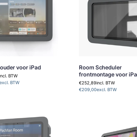
uder voor iPad
Room Scheduler
frontmontage voor iPa
incl. BTW
excl. BTW
€252,89
incl. BTW
€209,00
excl. BTW