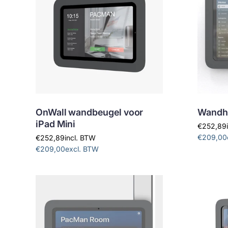
OnWall wandbeugel voor
Wandho
iPad Mini
€252,89
€209,00
€252,89
incl. BTW
€209,00
excl. BTW