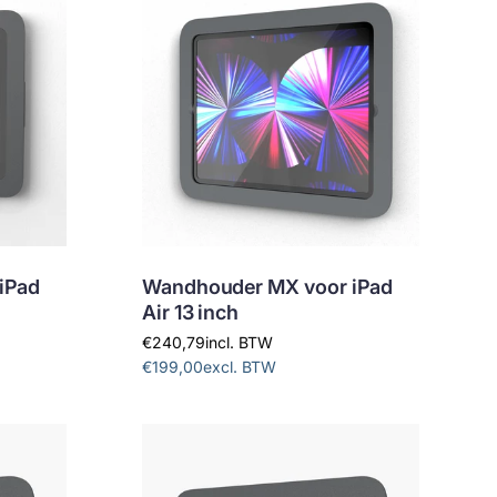
iPad
Wandhouder MX voor iPad
Air 13 inch
€240,79
incl. BTW
€199,00
excl. BTW