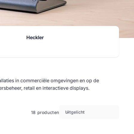
Heckler
allaties in commerciële omgevingen en op de
eheer, retail en interactieve displays.
Uitgelicht
18 producten
S
o
r