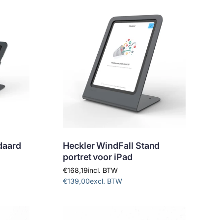
t
e
e
r
o
p
:
daard
Heckler WindFall Stand
portret voor iPad
€168,19
incl. BTW
€139,00
excl. BTW