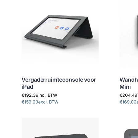
Vergaderruimteconsole voor
Wandho
iPad
Mini
€192,39
incl. BTW
€204,49
€159,00
excl. BTW
€169,00