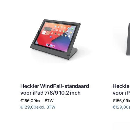
Heckler WindFall-standaard
Heckle
voor iPad 7/8/9 10,2 inch
voor i
€156,09
incl. BTW
€156,09
€129,00
excl. BTW
€129,00