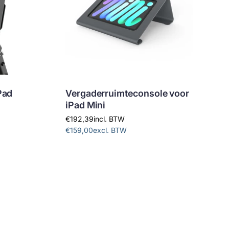
Pad
Vergaderruimteconsole voor
iPad Mini
€192,39
incl. BTW
€159,00
excl. BTW