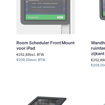
Room Scheduler Front Mount
Wandho
voor iPad
ruimte
zijkant
€252,89
incl. BTW
€209,00
excl. BTW
€252,89
€209,00